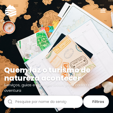
Quem faz o turismo de
natureza acontecer
Serviços, guias e agentes locais para cada tipo de
aventura
Filtros