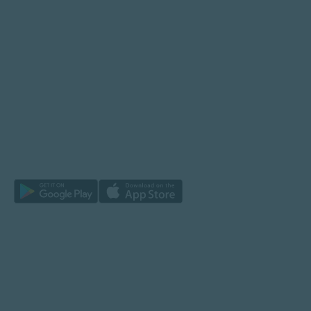
Sua jornada na natureza começa aqui
DESCUBRA
Trilhas
Trilhas de Longo Curso
Áreas Protegidas