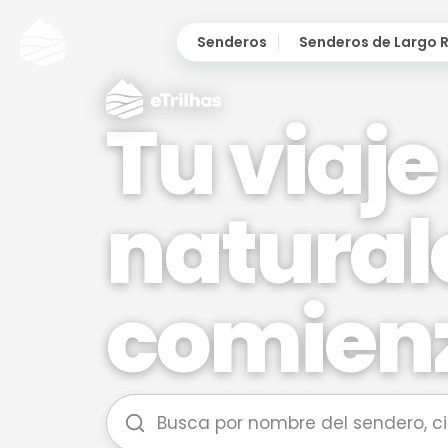
Senderos
Senderos de Largo 
tu viaje en la
natural
comien