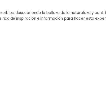
reíbles, descubriendo la belleza de la naturaleza y cont
 rica de inspiración e información para hacer esta experi
DESCUBRE
Senderos
Senderos de Largo Recorrido
Áreas Protegidas
Ciudades