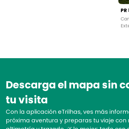
PR 
Po
Can
Lo
Ext
Descarga el mapa sin c
tu visita
Con la aplicación eTrilhas, ves más infor
próxima aventura y preparas tu viaje con