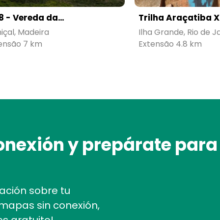
8 - Vereda da
Trilha Araçatiba X
nta de São
Provetá
içal, Madeira
Ilha Grande, Rio de J
urenço
ensão 7 km
Extensão 4.8 km
onexión y prepárate para
mación sobre tu
 mapas sin conexión,