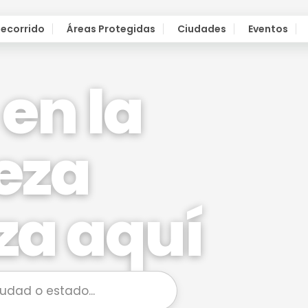
Recorrido
Áreas Protegidas
Ciudades
Eventos
eza
za aquí