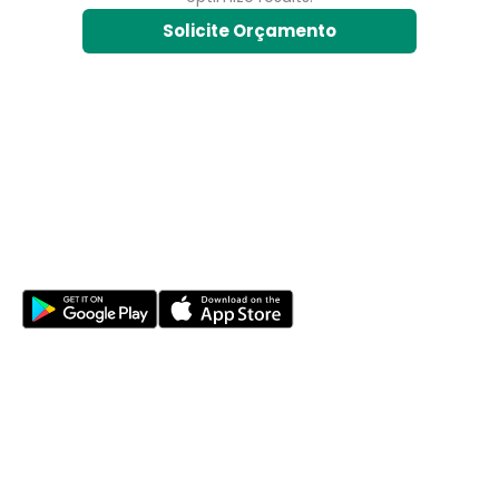
Solicite Orçamento
Sua jornada na natureza começa aqui
DESCUBRA
Trilhas
Trilhas de Longo Curso
Áreas Protegidas